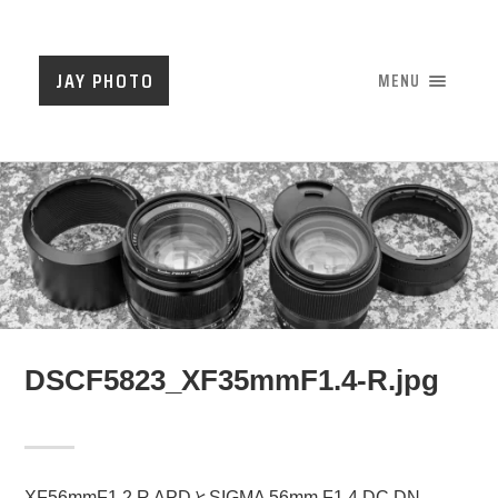
JAY PHOTO
MENU
DSCF5823_XF35mmF1.4-R.jpg
XF56mmF1.2 R APDとSIGMA 56mm F1.4 DC DN