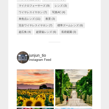
マイクロフォーサーズ
(9)
レンズ
(3)
ワイヤレスイヤホン
(7)
写真AC
(4)
単焦点レンズ
(11)
夜景
(3)
完全ワイヤレスイヤホン
(7)
標準ズームレンズ
(6)
超広角
(4)
超望遠レンズ
(6)
長府庭園
(3)
junjun_tio
Instagram Feed