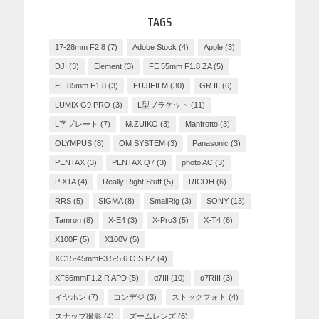
TAGS
17-28mm F2.8
(7)
Adobe Stock
(4)
Apple
(3)
DJI
(3)
Element
(3)
FE 55mm F1.8 ZA
(5)
FE 85mm F1.8
(3)
FUJIFILM
(30)
GR III
(6)
LUMIX G9 PRO
(3)
L型ブラケット
(11)
L字プレート
(7)
M.ZUIKO
(3)
Manfrotto
(3)
OLYMPUS
(8)
OM SYSTEM
(3)
Panasonic
(3)
PENTAX
(3)
PENTAX Q7
(3)
photo AC
(3)
PIXTA
(4)
Really Right Stuff
(5)
RICOH
(6)
RRS
(5)
SIGMA
(8)
SmallRig
(3)
SONY
(13)
Tamron
(8)
X-E4
(3)
X-Pro3
(5)
X-T4
(6)
X100F
(5)
X100V
(5)
XC15-45mmF3.5-5.6 OIS PZ
(4)
XF56mmF1.2 R APD
(5)
α7III
(10)
α7RIII
(3)
イヤホン
(7)
コンデジ
(3)
ストックフォト
(4)
スナップ撮影
(4)
ズームレンズ
(6)