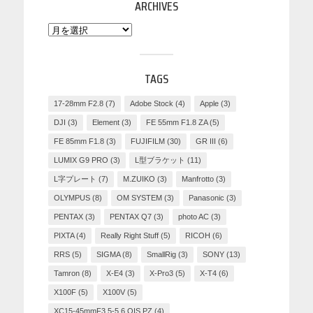
ARCHIVES
TAGS
17-28mm F2.8
(7)
Adobe Stock
(4)
Apple
(3)
DJI
(3)
Element
(3)
FE 55mm F1.8 ZA
(5)
FE 85mm F1.8
(3)
FUJIFILM
(30)
GR III
(6)
LUMIX G9 PRO
(3)
L型ブラケット
(11)
L字プレート
(7)
M.ZUIKO
(3)
Manfrotto
(3)
OLYMPUS
(8)
OM SYSTEM
(3)
Panasonic
(3)
PENTAX
(3)
PENTAX Q7
(3)
photo AC
(3)
PIXTA
(4)
Really Right Stuff
(5)
RICOH
(6)
RRS
(5)
SIGMA
(8)
SmallRig
(3)
SONY
(13)
Tamron
(8)
X-E4
(3)
X-Pro3
(5)
X-T4
(6)
X100F
(5)
X100V
(5)
XC15-45mmF3.5-5.6 OIS PZ
(4)