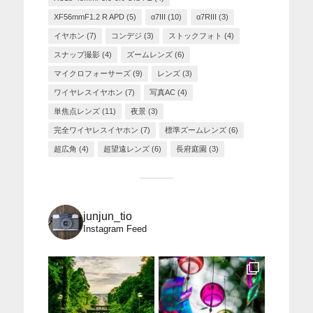
XF56mmF1.2 R APD
(5)
α7III
(10)
α7RIII
(3)
イヤホン
(7)
コンデジ
(3)
ストックフォト
(4)
スナップ撮影
(4)
ズームレンズ
(6)
マイクロフォーサーズ
(9)
レンズ
(3)
ワイヤレスイヤホン
(7)
写真AC
(4)
単焦点レンズ
(11)
夜景
(3)
完全ワイヤレスイヤホン
(7)
標準ズームレンズ
(6)
超広角
(4)
超望遠レンズ
(6)
長府庭園
(3)
junjun_tio
Instagram Feed