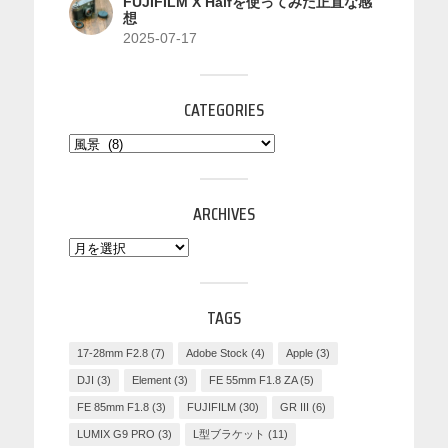
FUJIFILM X Halfを使ってみた正直な感
想
2025-07-17
CATEGORIES
ARCHIVES
TAGS
17-28mm F2.8
(7)
Adobe Stock
(4)
Apple
(3)
DJI
(3)
Element
(3)
FE 55mm F1.8 ZA
(5)
FE 85mm F1.8
(3)
FUJIFILM
(30)
GR III
(6)
LUMIX G9 PRO
(3)
L型ブラケット
(11)