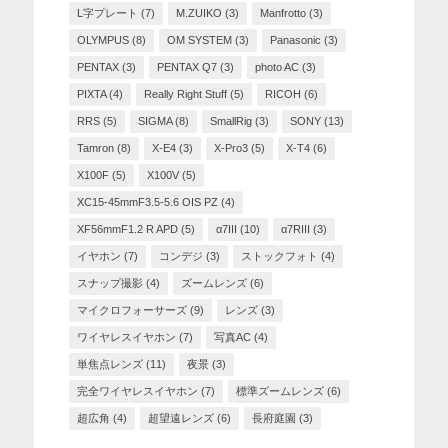
L字プレート
(7)
M.ZUIKO
(3)
Manfrotto
(3)
OLYMPUS
(8)
OM SYSTEM
(3)
Panasonic
(3)
PENTAX
(3)
PENTAX Q7
(3)
photo AC
(3)
PIXTA
(4)
Really Right Stuff
(5)
RICOH
(6)
RRS
(5)
SIGMA
(8)
SmallRig
(3)
SONY
(13)
Tamron
(8)
X-E4
(3)
X-Pro3
(5)
X-T4
(6)
X100F
(5)
X100V
(5)
XC15-45mmF3.5-5.6 OIS PZ
(4)
XF56mmF1.2 R APD
(5)
α7III
(10)
α7RIII
(3)
イヤホン
(7)
コンデジ
(3)
ストックフォト
(4)
スナップ撮影
(4)
ズームレンズ
(6)
マイクロフォーサーズ
(9)
レンズ
(3)
ワイヤレスイヤホン
(7)
写真AC
(4)
単焦点レンズ
(11)
夜景
(3)
完全ワイヤレスイヤホン
(7)
標準ズームレンズ
(6)
超広角
(4)
超望遠レンズ
(6)
長府庭園
(3)