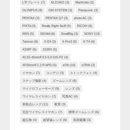
L字プレート
(7)
M.ZUIKO
(3)
Manfrotto
(3)
OLYMPUS
(8)
OM SYSTEM
(3)
Panasonic
(3)
PENTAX
(3)
PENTAX Q7
(3)
photo AC
(3)
PIXTA
(4)
Really Right Stuff
(5)
RICOH
(6)
RRS
(5)
SIGMA
(8)
SmallRig
(3)
SONY
(13)
Tamron
(8)
X-E4
(3)
X-Pro3
(5)
X-T4
(6)
X100F
(5)
X100V
(5)
XC15-45mmF3.5-5.6 OIS PZ
(4)
XF56mmF1.2 R APD
(5)
α7III
(10)
α7RIII
(3)
イヤホン
(7)
コンデジ
(3)
ストックフォト
(4)
スナップ撮影
(4)
ズームレンズ
(6)
マイクロフォーサーズ
(9)
レンズ
(3)
ワイヤレスイヤホン
(7)
写真AC
(4)
単焦点レンズ
(11)
夜景
(3)
完全ワイヤレスイヤホン
(7)
標準ズームレンズ
(6)
超広角
(4)
超望遠レンズ
(6)
長府庭園
(3)