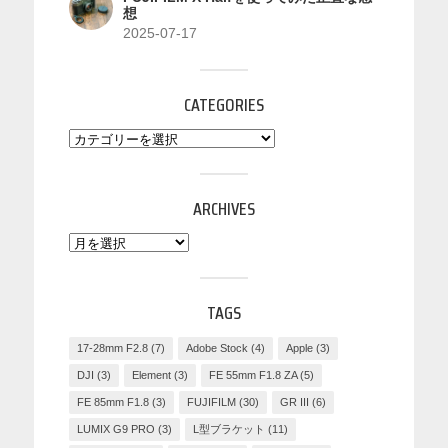
想
2025-07-17
CATEGORIES
ARCHIVES
TAGS
17-28mm F2.8
(7)
Adobe Stock
(4)
Apple
(3)
DJI
(3)
Element
(3)
FE 55mm F1.8 ZA
(5)
FE 85mm F1.8
(3)
FUJIFILM
(30)
GR III
(6)
LUMIX G9 PRO
(3)
L型ブラケット
(11)