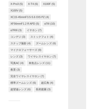
X-Pro3
(5)
X-T4
(6)
X100F
(5)
X100V
(5)
XC15-45mmF3.5-5.6 OIS PZ
(4)
XF56mmF1.2 R APD
(5)
α7III
(10)
α7RIII
(3)
イヤホン
(7)
コンデジ
(3)
ストックフォト
(4)
スナップ撮影
(4)
ズームレンズ
(6)
マイクロフォーサーズ
(9)
レンズ
(3)
ワイヤレスイヤホン
(7)
写真AC
(4)
単焦点レンズ
(11)
夜景
(3)
完全ワイヤレスイヤホン
(7)
標準ズームレンズ
(6)
超広角
(4)
超望遠レンズ
(6)
長府庭園
(3)