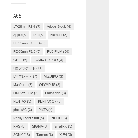
TAGS
17-28mm F2.8
(7)
Adobe Stock
(4)
Apple
(3)
DJI
(3)
Element
(3)
FE 55mm F1.8 ZA
(5)
FE 85mm F1.8
(3)
FUJIFILM
(30)
GR III
(6)
LUMIX G9 PRO
(3)
L型ブラケット
(11)
L字プレート
(7)
M.ZUIKO
(3)
Manfrotto
(3)
OLYMPUS
(8)
OM SYSTEM
(3)
Panasonic
(3)
PENTAX
(3)
PENTAX Q7
(3)
photo AC
(3)
PIXTA
(4)
Really Right Stuff
(5)
RICOH
(6)
RRS
(5)
SIGMA
(8)
SmallRig
(3)
SONY
(13)
Tamron
(8)
X-E4
(3)