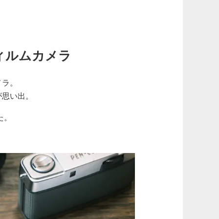
ィルムカメラ
メラ。
が思い出。
た。