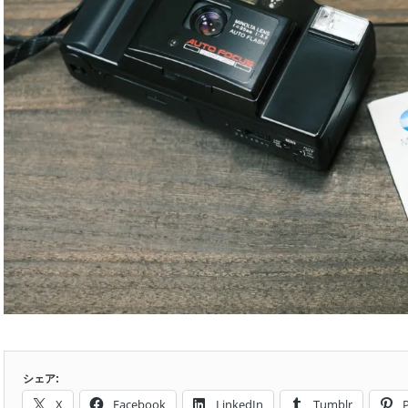
シェア:
X
Facebook
LinkedIn
Tumblr
P