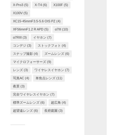
X-Pro3
(5)
X-T4
(6)
X100F
(5)
X100V
(5)
XC15-45mmF3.5-5.6 OIS PZ
(4)
XF56mmF1.2 R APD
(5)
α7III
(10)
α7RIII
(3)
イヤホン
(7)
コンデジ
(3)
ストックフォト
(4)
スナップ撮影
(4)
ズームレンズ
(6)
マイクロフォーサーズ
(9)
レンズ
(3)
ワイヤレスイヤホン
(7)
写真AC
(4)
単焦点レンズ
(11)
夜景
(3)
完全ワイヤレスイヤホン
(7)
標準ズームレンズ
(6)
超広角
(4)
超望遠レンズ
(6)
長府庭園
(3)