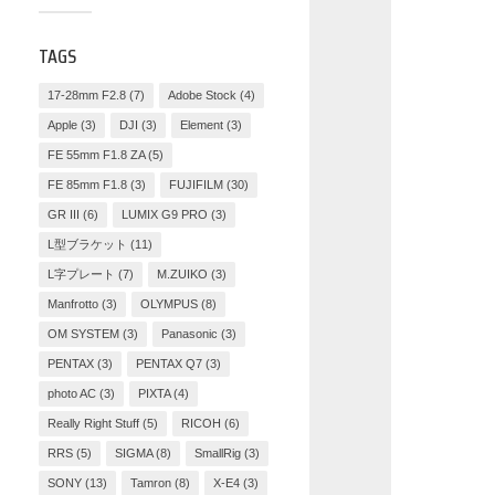
TAGS
17-28mm F2.8
(7)
Adobe Stock
(4)
Apple
(3)
DJI
(3)
Element
(3)
FE 55mm F1.8 ZA
(5)
FE 85mm F1.8
(3)
FUJIFILM
(30)
GR III
(6)
LUMIX G9 PRO
(3)
L型ブラケット
(11)
L字プレート
(7)
M.ZUIKO
(3)
Manfrotto
(3)
OLYMPUS
(8)
OM SYSTEM
(3)
Panasonic
(3)
PENTAX
(3)
PENTAX Q7
(3)
photo AC
(3)
PIXTA
(4)
Really Right Stuff
(5)
RICOH
(6)
RRS
(5)
SIGMA
(8)
SmallRig
(3)
SONY
(13)
Tamron
(8)
X-E4
(3)