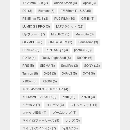
17-28mm F2.8
(7)
Adobe Stock
(4)
Apple
(3)
DJI
(3)
Element
(3)
FE 55mm F1.8 ZA
(5)
FE 85mm F1.8
(3)
FUJIFILM
(30)
GR III
(6)
LUMIX G9 PRO
(3)
L型ブラケット
(11)
L字プレート
(7)
M.ZUIKO
(3)
Manfrotto
(3)
OLYMPUS
(8)
OM SYSTEM
(3)
Panasonic
(3)
PENTAX
(3)
PENTAX Q7
(3)
photo AC
(3)
PIXTA
(4)
Really Right Stuff
(5)
RICOH
(6)
RRS
(5)
SIGMA
(8)
SmallRig
(3)
SONY
(13)
Tamron
(8)
X-E4
(3)
X-Pro3
(5)
X-T4
(6)
X100F
(5)
X100V
(5)
XC15-45mmF3.5-5.6 OIS PZ
(4)
XF56mmF1.2 R APD
(5)
α7III
(10)
α7RIII
(3)
イヤホン
(7)
コンデジ
(3)
ストックフォト
(4)
スナップ撮影
(4)
ズームレンズ
(6)
マイクロフォーサーズ
(9)
レンズ
(3)
ワイヤレスイヤホン
(7)
写真AC
(4)