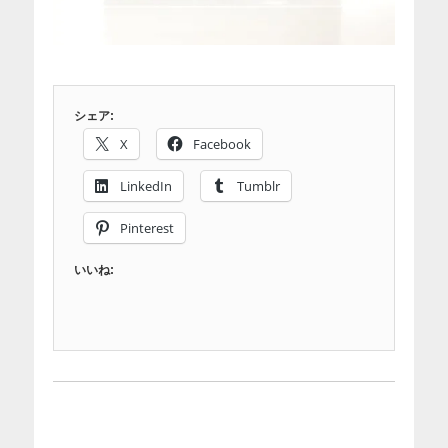
シェア:
X
Facebook
LinkedIn
Tumblr
Pinterest
いいね: