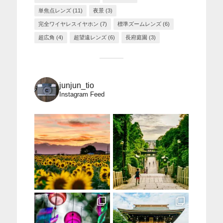
単焦点レンズ
(11)
夜景
(3)
完全ワイヤレスイヤホン
(7)
標準ズームレンズ
(6)
超広角
(4)
超望遠レンズ
(6)
長府庭園
(3)
junjun_tio
Instagram Feed