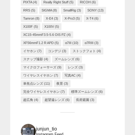
PIXTA
(4)
Really Right Stuff
(5)
RICOH
(6)
RRS
(5)
SIGMA
(8)
SmallRig
(3)
SONY
(13)
Tamron
(8)
X-E4
(3)
X-Pro3
(5)
X-T4
(6)
X100F
(5)
X100V
(5)
XC15-45mmF3.5-5.6 OIS PZ
(4)
XF56mmF1.2 R APD
(5)
α7III
(10)
α7RIII
(3)
イヤホン
(7)
コンデジ
(3)
ストックフォト
(4)
スナップ撮影
(4)
ズームレンズ
(6)
マイクロフォーサーズ
(9)
レンズ
(3)
ワイヤレスイヤホン
(7)
写真AC
(4)
単焦点レンズ
(11)
夜景
(3)
完全ワイヤレスイヤホン
(7)
標準ズームレンズ
(6)
超広角
(4)
超望遠レンズ
(6)
長府庭園
(3)
junjun_tio
Instagram Feed