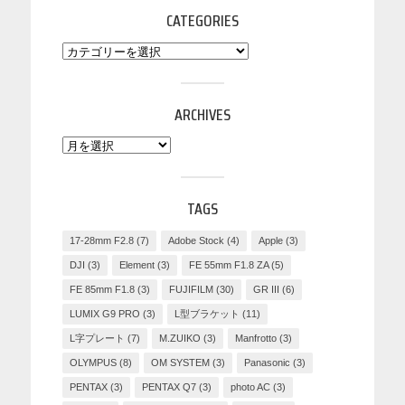
CATEGORIES
ARCHIVES
TAGS
17-28mm F2.8
(7)
Adobe Stock
(4)
Apple
(3)
DJI
(3)
Element
(3)
FE 55mm F1.8 ZA
(5)
FE 85mm F1.8
(3)
FUJIFILM
(30)
GR III
(6)
LUMIX G9 PRO
(3)
L型ブラケット
(11)
L字プレート
(7)
M.ZUIKO
(3)
Manfrotto
(3)
OLYMPUS
(8)
OM SYSTEM
(3)
Panasonic
(3)
PENTAX
(3)
PENTAX Q7
(3)
photo AC
(3)