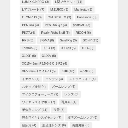
LUMIX G9 PRO
(3)
L型ブラケット
(11)
L字プレート
(7)
M.ZUIKO
(3)
Manfrotto
(3)
OLYMPUS
(8)
OM SYSTEM
(3)
Panasonic
(3)
PENTAX
(3)
PENTAX Q7
(3)
photo AC
(3)
PIXTA
(4)
Really Right Stuff
(5)
RICOH
(6)
RRS
(5)
SIGMA
(8)
SmallRig
(3)
SONY
(13)
Tamron
(8)
X-E4
(3)
X-Pro3
(5)
X-T4
(6)
X100F
(5)
X100V
(5)
XC15-45mmF3.5-5.6 OIS PZ
(4)
XF56mmF1.2 R APD
(5)
α7III
(10)
α7RIII
(3)
イヤホン
(7)
コンデジ
(3)
ストックフォト
(4)
スナップ撮影
(4)
ズームレンズ
(6)
マイクロフォーサーズ
(9)
レンズ
(3)
ワイヤレスイヤホン
(7)
写真AC
(4)
単焦点レンズ
(11)
夜景
(3)
完全ワイヤレスイヤホン
(7)
標準ズームレンズ
(6)
超広角
(4)
超望遠レンズ
(6)
長府庭園
(3)