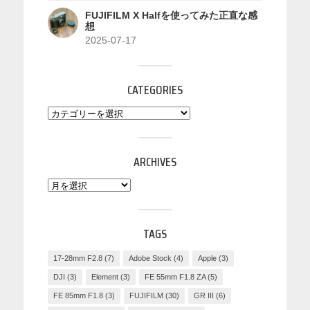
FUJIFILM X Halfを使ってみた正直な感
想
2025-07-17
CATEGORIES
ARCHIVES
TAGS
17-28mm F2.8
(7)
Adobe Stock
(4)
Apple
(3)
DJI
(3)
Element
(3)
FE 55mm F1.8 ZA
(5)
FE 85mm F1.8
(3)
FUJIFILM
(30)
GR III
(6)