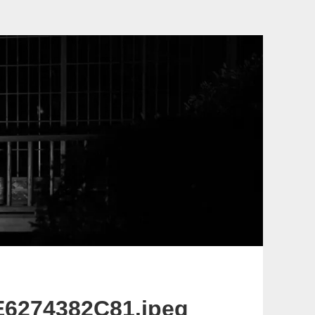
E6274382C81.jpeg