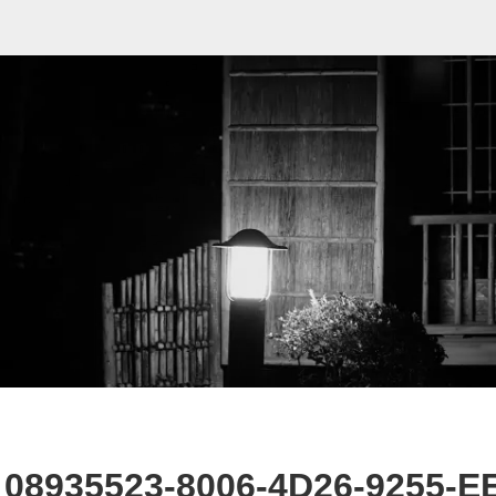
08935523-8006-4D26-9255-E