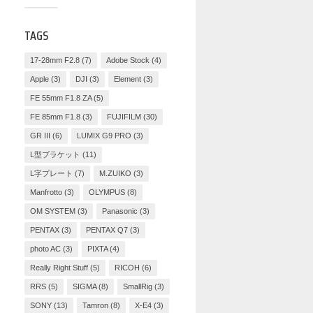
TAGS
17-28mm F2.8
(7)
Adobe Stock
(4)
Apple
(3)
DJI
(3)
Element
(3)
FE 55mm F1.8 ZA
(5)
FE 85mm F1.8
(3)
FUJIFILM
(30)
GR III
(6)
LUMIX G9 PRO
(3)
L型ブラケット
(11)
L字プレート
(7)
M.ZUIKO
(3)
Manfrotto
(3)
OLYMPUS
(8)
OM SYSTEM
(3)
Panasonic
(3)
PENTAX
(3)
PENTAX Q7
(3)
photo AC
(3)
PIXTA
(4)
Really Right Stuff
(5)
RICOH
(6)
RRS
(5)
SIGMA
(8)
SmallRig
(3)
SONY
(13)
Tamron
(8)
X-E4
(3)