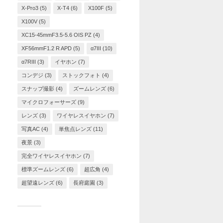
X-Pro3
(5)
X-T4
(6)
X100F
(5)
X100V
(5)
XC15-45mmF3.5-5.6 OIS PZ
(4)
XF56mmF1.2 R APD
(5)
α7III
(10)
α7RIII
(3)
イヤホン
(7)
コンデジ
(3)
ストックフォト
(4)
スナップ撮影
(4)
ズームレンズ
(6)
マイクロフォーサーズ
(9)
レンズ
(3)
ワイヤレスイヤホン
(7)
写真AC
(4)
単焦点レンズ
(11)
夜景
(3)
完全ワイヤレスイヤホン
(7)
標準ズームレンズ
(6)
超広角
(4)
超望遠レンズ
(6)
長府庭園
(3)