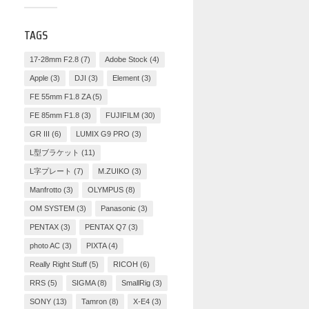
TAGS
17-28mm F2.8
(7)
Adobe Stock
(4)
Apple
(3)
DJI
(3)
Element
(3)
FE 55mm F1.8 ZA
(5)
FE 85mm F1.8
(3)
FUJIFILM
(30)
GR III
(6)
LUMIX G9 PRO
(3)
L型ブラケット
(11)
L字プレート
(7)
M.ZUIKO
(3)
Manfrotto
(3)
OLYMPUS
(8)
OM SYSTEM
(3)
Panasonic
(3)
PENTAX
(3)
PENTAX Q7
(3)
photo AC
(3)
PIXTA
(4)
Really Right Stuff
(5)
RICOH
(6)
RRS
(5)
SIGMA
(8)
SmallRig
(3)
SONY
(13)
Tamron
(8)
X-E4
(3)