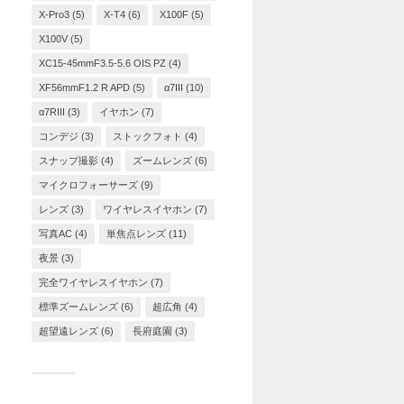
X-Pro3
(5)
X-T4
(6)
X100F
(5)
X100V
(5)
XC15-45mmF3.5-5.6 OIS PZ
(4)
XF56mmF1.2 R APD
(5)
α7III
(10)
α7RIII
(3)
イヤホン
(7)
コンデジ
(3)
ストックフォト
(4)
スナップ撮影
(4)
ズームレンズ
(6)
マイクロフォーサーズ
(9)
レンズ
(3)
ワイヤレスイヤホン
(7)
写真AC
(4)
単焦点レンズ
(11)
夜景
(3)
完全ワイヤレスイヤホン
(7)
標準ズームレンズ
(6)
超広角
(4)
超望遠レンズ
(6)
長府庭園
(3)