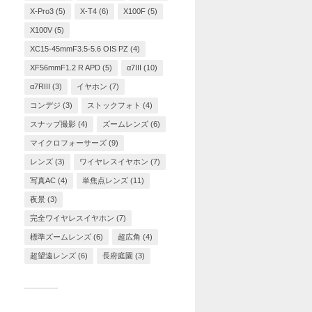
X-Pro3
(5)
X-T4
(6)
X100F
(5)
X100V
(5)
XC15-45mmF3.5-5.6 OIS PZ
(4)
XF56mmF1.2 R APD
(5)
α7III
(10)
α7RIII
(3)
イヤホン
(7)
コンデジ
(3)
ストックフォト
(4)
スナップ撮影
(4)
ズームレンズ
(6)
マイクロフォーサーズ
(9)
レンズ
(3)
ワイヤレスイヤホン
(7)
写真AC
(4)
単焦点レンズ
(11)
夜景
(3)
完全ワイヤレスイヤホン
(7)
標準ズームレンズ
(6)
超広角
(4)
超望遠レンズ
(6)
長府庭園
(3)