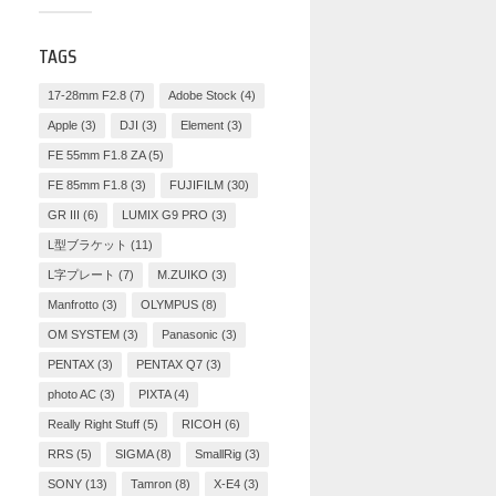
TAGS
17-28mm F2.8
(7)
Adobe Stock
(4)
Apple
(3)
DJI
(3)
Element
(3)
FE 55mm F1.8 ZA
(5)
FE 85mm F1.8
(3)
FUJIFILM
(30)
GR III
(6)
LUMIX G9 PRO
(3)
L型ブラケット
(11)
L字プレート
(7)
M.ZUIKO
(3)
Manfrotto
(3)
OLYMPUS
(8)
OM SYSTEM
(3)
Panasonic
(3)
PENTAX
(3)
PENTAX Q7
(3)
photo AC
(3)
PIXTA
(4)
Really Right Stuff
(5)
RICOH
(6)
RRS
(5)
SIGMA
(8)
SmallRig
(3)
SONY
(13)
Tamron
(8)
X-E4
(3)