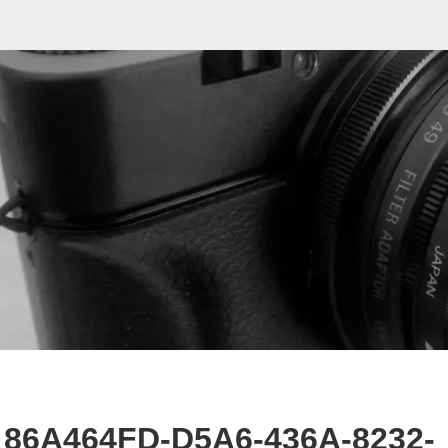
86A464FD-D5A6-436A-8232-