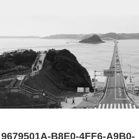
9679501A-B8E0-4FF6-A9B0-