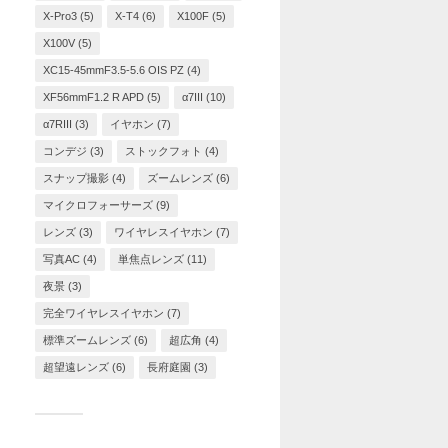
X-Pro3
(5)
X-T4
(6)
X100F
(5)
X100V
(5)
XC15-45mmF3.5-5.6 OIS PZ
(4)
XF56mmF1.2 R APD
(5)
α7III
(10)
α7RIII
(3)
イヤホン
(7)
コンデジ
(3)
ストックフォト
(4)
スナップ撮影
(4)
ズームレンズ
(6)
マイクロフォーサーズ
(9)
レンズ
(3)
ワイヤレスイヤホン
(7)
写真AC
(4)
単焦点レンズ
(11)
夜景
(3)
完全ワイヤレスイヤホン
(7)
標準ズームレンズ
(6)
超広角
(4)
超望遠レンズ
(6)
長府庭園
(3)