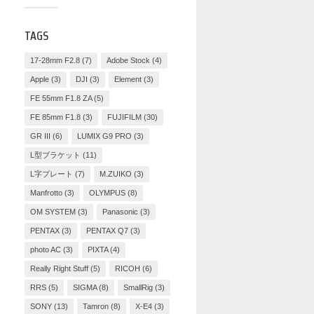
TAGS
17-28mm F2.8
(7)
Adobe Stock
(4)
Apple
(3)
DJI
(3)
Element
(3)
FE 55mm F1.8 ZA
(5)
FE 85mm F1.8
(3)
FUJIFILM
(30)
GR III
(6)
LUMIX G9 PRO
(3)
L型ブラケット
(11)
L字プレート
(7)
M.ZUIKO
(3)
Manfrotto
(3)
OLYMPUS
(8)
OM SYSTEM
(3)
Panasonic
(3)
PENTAX
(3)
PENTAX Q7
(3)
photo AC
(3)
PIXTA
(4)
Really Right Stuff
(5)
RICOH
(6)
RRS
(5)
SIGMA
(8)
SmallRig
(3)
SONY
(13)
Tamron
(8)
X-E4
(3)