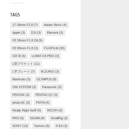
TAGS
17-28mm F2.8
(7)
Adobe Stock
(4)
Apple
(3)
DJI
(3)
Element
(3)
FE 55mm F1.8 ZA
(5)
FE 85mm F1.8
(3)
FUJIFILM
(30)
GR III
(6)
LUMIX G9 PRO
(3)
L型ブラケット
(11)
L字プレート
(7)
M.ZUIKO
(3)
Manfrotto
(3)
OLYMPUS
(8)
OM SYSTEM
(3)
Panasonic
(3)
PENTAX
(3)
PENTAX Q7
(3)
photo AC
(3)
PIXTA
(4)
Really Right Stuff
(5)
RICOH
(6)
RRS
(5)
SIGMA
(8)
SmallRig
(3)
SONY
(13)
Tamron
(8)
X-E4
(3)