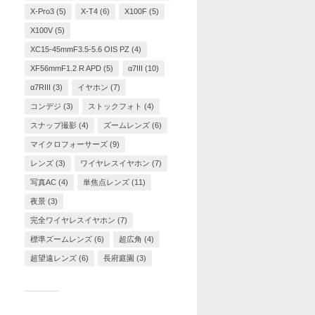
X-Pro3
(5)
X-T4
(6)
X100F
(5)
X100V
(5)
XC15-45mmF3.5-5.6 OIS PZ
(4)
XF56mmF1.2 R APD
(5)
α7III
(10)
α7RIII
(3)
イヤホン
(7)
コンデジ
(3)
ストックフォト
(4)
スナップ撮影
(4)
ズームレンズ
(6)
マイクロフォーサーズ
(9)
レンズ
(3)
ワイヤレスイヤホン
(7)
写真AC
(4)
単焦点レンズ
(11)
夜景
(3)
完全ワイヤレスイヤホン
(7)
標準ズームレンズ
(6)
超広角
(4)
超望遠レンズ
(6)
長府庭園
(3)