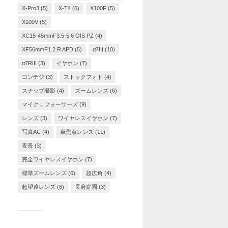
X-Pro3
(5)
X-T4
(6)
X100F
(5)
X100V
(5)
XC15-45mmF3.5-5.6 OIS PZ
(4)
XF56mmF1.2 R APD
(5)
α7III
(10)
α7RIII
(3)
イヤホン
(7)
コンデジ
(3)
ストックフォト
(4)
スナップ撮影
(4)
ズームレンズ
(6)
マイクロフォーサーズ
(9)
レンズ
(3)
ワイヤレスイヤホン
(7)
写真AC
(4)
単焦点レンズ
(11)
夜景
(3)
完全ワイヤレスイヤホン
(7)
標準ズームレンズ
(6)
超広角
(4)
超望遠レンズ
(6)
長府庭園
(3)