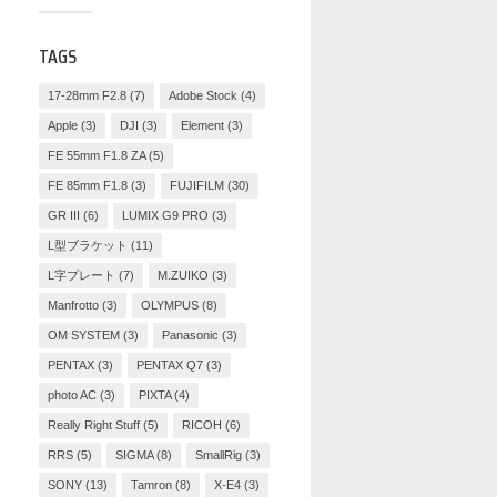
TAGS
17-28mm F2.8
(7)
Adobe Stock
(4)
Apple
(3)
DJI
(3)
Element
(3)
FE 55mm F1.8 ZA
(5)
FE 85mm F1.8
(3)
FUJIFILM
(30)
GR III
(6)
LUMIX G9 PRO
(3)
L型ブラケット
(11)
L字プレート
(7)
M.ZUIKO
(3)
Manfrotto
(3)
OLYMPUS
(8)
OM SYSTEM
(3)
Panasonic
(3)
PENTAX
(3)
PENTAX Q7
(3)
photo AC
(3)
PIXTA
(4)
Really Right Stuff
(5)
RICOH
(6)
RRS
(5)
SIGMA
(8)
SmallRig
(3)
SONY
(13)
Tamron
(8)
X-E4
(3)