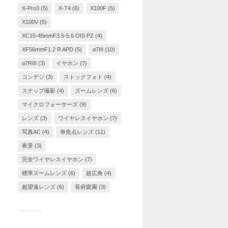
X-Pro3
(5)
X-T4
(6)
X100F
(5)
X100V
(5)
XC15-45mmF3.5-5.6 OIS PZ
(4)
XF56mmF1.2 R APD
(5)
α7III
(10)
α7RIII
(3)
イヤホン
(7)
コンデジ
(3)
ストックフォト
(4)
スナップ撮影
(4)
ズームレンズ
(6)
マイクロフォーサーズ
(9)
レンズ
(3)
ワイヤレスイヤホン
(7)
写真AC
(4)
単焦点レンズ
(11)
夜景
(3)
完全ワイヤレスイヤホン
(7)
標準ズームレンズ
(6)
超広角
(4)
超望遠レンズ
(6)
長府庭園
(3)