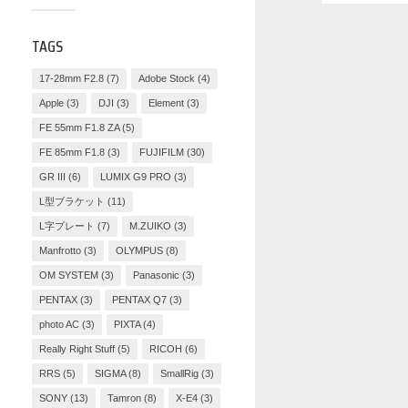
TAGS
17-28mm F2.8
(7)
Adobe Stock
(4)
Apple
(3)
DJI
(3)
Element
(3)
FE 55mm F1.8 ZA
(5)
FE 85mm F1.8
(3)
FUJIFILM
(30)
GR III
(6)
LUMIX G9 PRO
(3)
L型ブラケット
(11)
L字プレート
(7)
M.ZUIKO
(3)
Manfrotto
(3)
OLYMPUS
(8)
OM SYSTEM
(3)
Panasonic
(3)
PENTAX
(3)
PENTAX Q7
(3)
photo AC
(3)
PIXTA
(4)
Really Right Stuff
(5)
RICOH
(6)
RRS
(5)
SIGMA
(8)
SmallRig
(3)
SONY
(13)
Tamron
(8)
X-E4
(3)