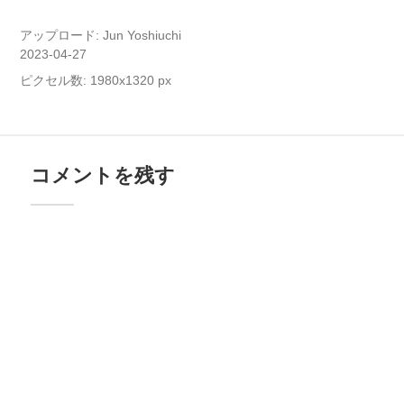
アップロード:
Jun Yoshiuchi
2023-04-27
ピクセル数: 1980x1320 px
コメントを残す