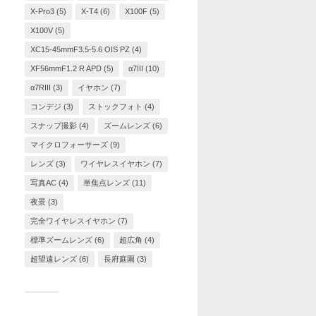
X-Pro3
(5)
X-T4
(6)
X100F
(5)
X100V
(5)
XC15-45mmF3.5-5.6 OIS PZ
(4)
XF56mmF1.2 R APD
(5)
α7III
(10)
α7RIII
(3)
イヤホン
(7)
コンデジ
(3)
ストックフォト
(4)
スナップ撮影
(4)
ズームレンズ
(6)
マイクロフォーサーズ
(9)
レンズ
(3)
ワイヤレスイヤホン
(7)
写真AC
(4)
単焦点レンズ
(11)
夜景
(3)
完全ワイヤレスイヤホン
(7)
標準ズームレンズ
(6)
超広角
(4)
超望遠レンズ
(6)
長府庭園
(3)