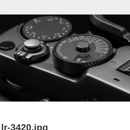
lr-3420.jpg