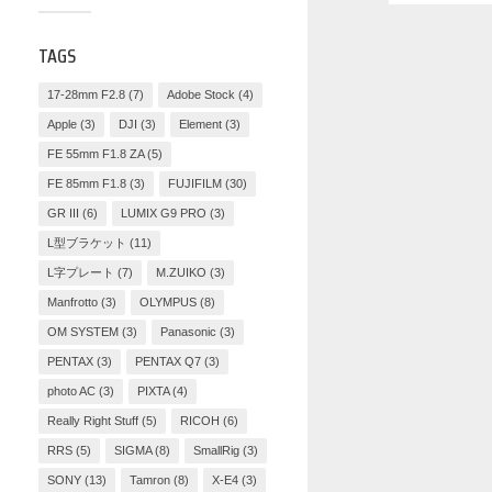
TAGS
17-28mm F2.8
(7)
Adobe Stock
(4)
Apple
(3)
DJI
(3)
Element
(3)
FE 55mm F1.8 ZA
(5)
FE 85mm F1.8
(3)
FUJIFILM
(30)
GR III
(6)
LUMIX G9 PRO
(3)
L型ブラケット
(11)
L字プレート
(7)
M.ZUIKO
(3)
Manfrotto
(3)
OLYMPUS
(8)
OM SYSTEM
(3)
Panasonic
(3)
PENTAX
(3)
PENTAX Q7
(3)
photo AC
(3)
PIXTA
(4)
Really Right Stuff
(5)
RICOH
(6)
RRS
(5)
SIGMA
(8)
SmallRig
(3)
SONY
(13)
Tamron
(8)
X-E4
(3)