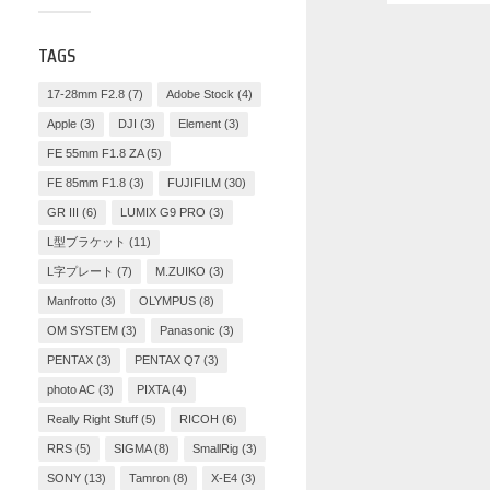
TAGS
17-28mm F2.8
(7)
Adobe Stock
(4)
Apple
(3)
DJI
(3)
Element
(3)
FE 55mm F1.8 ZA
(5)
FE 85mm F1.8
(3)
FUJIFILM
(30)
GR III
(6)
LUMIX G9 PRO
(3)
L型ブラケット
(11)
L字プレート
(7)
M.ZUIKO
(3)
Manfrotto
(3)
OLYMPUS
(8)
OM SYSTEM
(3)
Panasonic
(3)
PENTAX
(3)
PENTAX Q7
(3)
photo AC
(3)
PIXTA
(4)
Really Right Stuff
(5)
RICOH
(6)
RRS
(5)
SIGMA
(8)
SmallRig
(3)
SONY
(13)
Tamron
(8)
X-E4
(3)