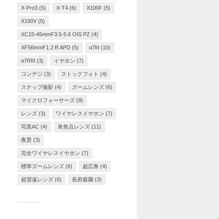
X-Pro3
(5)
X-T4
(6)
X100F
(5)
X100V
(5)
XC15-45mmF3.5-5.6 OIS PZ
(4)
XF56mmF1.2 R APD
(5)
α7III
(10)
α7RIII
(3)
イヤホン
(7)
コンデジ
(3)
ストックフォト
(4)
スナップ撮影
(4)
ズームレンズ
(6)
マイクロフォーサーズ
(9)
レンズ
(3)
ワイヤレスイヤホン
(7)
写真AC
(4)
単焦点レンズ
(11)
夜景
(3)
完全ワイヤレスイヤホン
(7)
標準ズームレンズ
(6)
超広角
(4)
超望遠レンズ
(6)
長府庭園
(3)