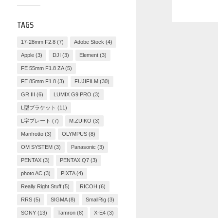
TAGS
17-28mm F2.8
(7)
Adobe Stock
(4)
Apple
(3)
DJI
(3)
Element
(3)
FE 55mm F1.8 ZA
(5)
FE 85mm F1.8
(3)
FUJIFILM
(30)
GR III
(6)
LUMIX G9 PRO
(3)
L型ブラケット
(11)
L字プレート
(7)
M.ZUIKO
(3)
Manfrotto
(3)
OLYMPUS
(8)
OM SYSTEM
(3)
Panasonic
(3)
PENTAX
(3)
PENTAX Q7
(3)
photo AC
(3)
PIXTA
(4)
Really Right Stuff
(5)
RICOH
(6)
RRS
(5)
SIGMA
(8)
SmallRig
(3)
SONY
(13)
Tamron
(8)
X-E4
(3)