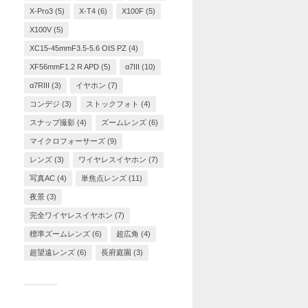
X-Pro3
(5)
X-T4
(6)
X100F
(5)
X100V
(5)
XC15-45mmF3.5-5.6 OIS PZ
(4)
XF56mmF1.2 R APD
(5)
α7III
(10)
α7RIII
(3)
イヤホン
(7)
コンデジ
(3)
ストックフォト
(4)
スナップ撮影
(4)
ズームレンズ
(6)
マイクロフォーサーズ
(9)
レンズ
(3)
ワイヤレスイヤホン
(7)
写真AC
(4)
単焦点レンズ
(11)
夜景
(3)
完全ワイヤレスイヤホン
(7)
標準ズームレンズ
(6)
超広角
(4)
超望遠レンズ
(6)
長府庭園
(3)