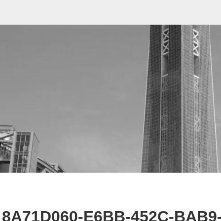
8A71D060-E6BB-452C-BAB9