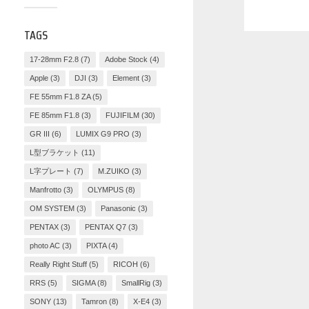
TAGS
17-28mm F2.8
(7)
Adobe Stock
(4)
Apple
(3)
DJI
(3)
Element
(3)
FE 55mm F1.8 ZA
(5)
FE 85mm F1.8
(3)
FUJIFILM
(30)
GR III
(6)
LUMIX G9 PRO
(3)
L型ブラケット
(11)
L字プレート
(7)
M.ZUIKO
(3)
Manfrotto
(3)
OLYMPUS
(8)
OM SYSTEM
(3)
Panasonic
(3)
PENTAX
(3)
PENTAX Q7
(3)
photo AC
(3)
PIXTA
(4)
Really Right Stuff
(5)
RICOH
(6)
RRS
(5)
SIGMA
(8)
SmallRig
(3)
SONY
(13)
Tamron
(8)
X-E4
(3)