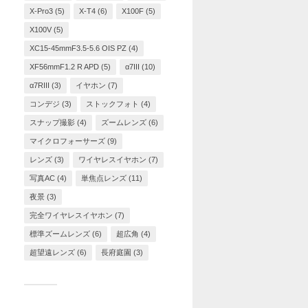
X-Pro3
(5)
X-T4
(6)
X100F
(5)
X100V
(5)
XC15-45mmF3.5-5.6 OIS PZ
(4)
XF56mmF1.2 R APD
(5)
α7III
(10)
α7RIII
(3)
イヤホン
(7)
コンデジ
(3)
ストックフォト
(4)
スナップ撮影
(4)
ズームレンズ
(6)
マイクロフォーサーズ
(9)
レンズ
(3)
ワイヤレスイヤホン
(7)
写真AC
(4)
単焦点レンズ
(11)
夜景
(3)
完全ワイヤレスイヤホン
(7)
標準ズームレンズ
(6)
超広角
(4)
超望遠レンズ
(6)
長府庭園
(3)